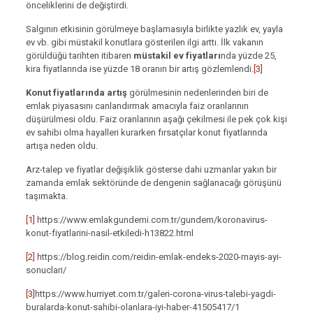
önceliklerini de değiştirdi.
Salgının etkisinin görülmeye başlamasıyla birlikte yazlık ev, yayla
ev vb. gibi müstakil konutlara gösterilen ilgi arttı. İlk vakanın
görüldüğü tarihten itibaren
müstakil ev fiyatları
nda yüzde 25,
kira fiyatlarında ise yüzde 18 oranın bir artış gözlemlendi.
[3]
Konut fiyatlarında artış
görülmesinin nedenlerinden biri de
emlak piyasasını canlandırmak amacıyla faiz oranlarının
düşürülmesi oldu. Faiz oranlarının aşağı çekilmesi ile pek çok kişi
ev sahibi olma hayalleri kurarken fırsatçılar konut fiyatlarında
artışa neden oldu.
Arz-talep ve fiyatlar değişiklik gösterse dahi uzmanlar yakın bir
zamanda emlak sektöründe de dengenin sağlanacağı görüşünü
taşımakta.
[1]
https://www.emlakgundemi.com.tr/gundem/koronavirus-
konut-fiyatlarini-nasil-etkiledi-h13822.html
[2]
https://blog.reidin.com/reidin-emlak-endeks-2020-mayis-ayi-
sonuclari/
[3]
https://www.hurriyet.com.tr/galeri-corona-virus-talebi-yagdi-
buralarda-konut-sahibi-olanlara-iyi-haber-41505417/1