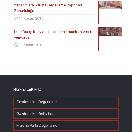
Yabancılara Satışta Değerleme Raporları
Zorunluluğu
11 Kasım 2019
İmar Barışı başvurusu için danışmanlık hizmeti
veriyoruz
11 Kasım 2019
HİZMETLERİMİZ
Gayrimenkul Değerleme
Gayrimenkul Geliştirme
Makine Parkı Değerleme