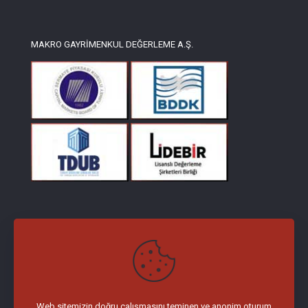
MAKRO GAYRİMENKUL DEĞERLEME A.Ş.
İLETİŞİM
Merkez Mah. Kağıthane Cd. No:3 DAP Vadi İ Ofis İç Kapı No:56
Kağıthane / İstanbul
Tel :
0 (212) 327 43 43 Pbx
Faks :
0 (212) 227 48 48
Web sitemizin doğru çalışmasını teminen ve anonim oturum