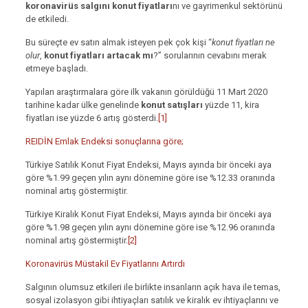
koronavirüs salgını konut fiyatları
nı ve gayrimenkul sektörünü
de etkiledi.
Bu süreçte ev satın almak isteyen pek çok kişi “
konut fiyatları ne
olur
,
konut fiyatları artacak mı
?” sorularının cevabını merak
etmeye başladı.
Yapılan araştırmalara göre ilk vakanın görüldüğü 11 Mart 2020
tarihine kadar ülke genelinde
konut satışları
yüzde 11, kira
fiyatları ise yüzde 6 artış gösterdi.
[1]
REIDİN Emlak Endeksi sonuçlarına göre;
Türkiye Satılık Konut Fiyat Endeksi, Mayıs ayında bir önceki aya
göre %1.99 geçen yılın aynı dönemine göre ise %12.33 oranında
nominal artış göstermiştir.
Türkiye Kiralık Konut Fiyat Endeksi, Mayıs ayında bir önceki aya
göre %1.98 geçen yılın aynı dönemine göre ise %12.96 oranında
nominal artış göstermiştir.
[2]
Koronavirüs Müstakil Ev Fiyatlarını Artırdı
Salgının olumsuz etkileri ile birlikte insanların açık hava ile temas,
sosyal izolasyon gibi ihtiyaçları satılık ve kiralık ev ihtiyaçlarını ve