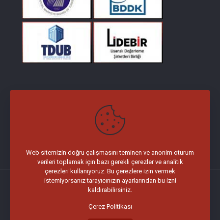
İLETİŞİM
Merkez Mah. Kağıthane Cd. No:3 DAP Vadi İ Ofis İç Kapı No:56
Kağıthane / İstanbul
Tel :
0 (212) 327 43 43 Pbx
Faks :
0 (212) 227 48 48
Web sitemizin doğru çalışmasını teminen ve anonim oturum
verileri toplamak için bazı gerekli çerezler ve analitik
çerezleri kullanıyoruz. Bu çerezlere izin vermek
istemiyorsanız tarayıcınızın ayarlarından bu izni
kaldırabilirsiniz.
Çerez Politikası
© 2026 Makro Gayrimenkul Değerleme A.Ş.
Web Tasarım :